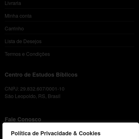
Livraria
Minha conta
Carrinho
Lista de Desejos
Termos e Condições
Centro de Estudos Bíblicos
CNPJ: 29.832.607/0001-10
São Leopoldo, RS, Brasil
Fale Conosco
Política de Privacidade & Cookies
E-mails