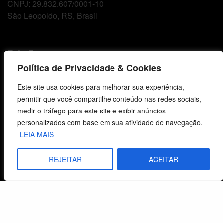
CNPJ: 29.832.607/0001-10
São Leopoldo, RS, Brasil
Fale Conosco
Política de Privacidade & Cookies
E-mails
vendas@cebi.org.br
Este site usa cookies para melhorar sua experiência,
comunicacao@cebi.org.br
permitir que você compartilhe conteúdo nas redes sociais,
medir o tráfego para este site e exibir anúncios
WhatsApp / Vendas
personalizados com base em sua atividade de navegação.
+55 (51) 99734-4518
LEIA MAIS
WhatsApp / Comunicação
REJEITAR
ACEITAR
+55 (51) 99799-3041
© 2026 Centro de Estudos Biblicos. Todos os direitos reservados. By Zwei Arts.