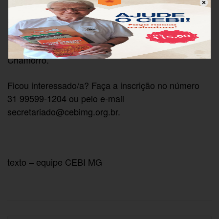
Imperdível! Com Soave Buscemi, Edmilson
Schinelo, Lilian Sarat, Mercedes de Budallés Diez,
Nancy Cardoso, Luiz Dietrich, Julieta Amaral,
Silvana Verônica, Silvia Regina e Graciela
Chamorro.
Ficou interessado/a? Faça a inscrição no número
31 99599-1204 ou pelo e-mail
secretariado@cebimg.org.br
.
texto – equipe CEBI MG