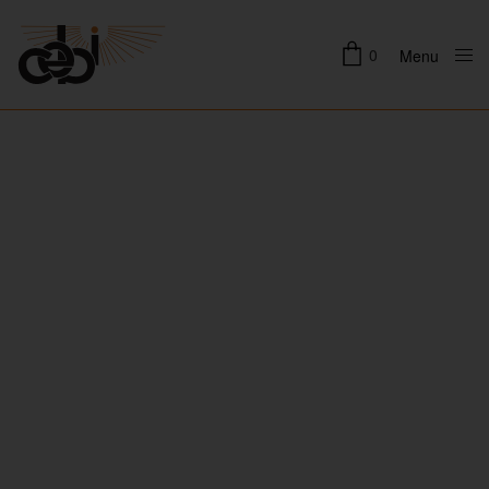
0
Menu
Close