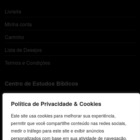
Livraria
Minha conta
Carrinho
Lista de Desejos
Termos e Condições
Centro de Estudos Bíblicos
CNPJ: 29.832.607/0001-10
Política de Privacidade & Cookies
São Leopoldo, RS, Brasil
Este site usa cookies para melhorar sua experiência,
permitir que você compartilhe conteúdo nas redes sociais,
Fale Conosco
medir o tráfego para este site e exibir anúncios
personalizados com base em sua atividade de navegação.