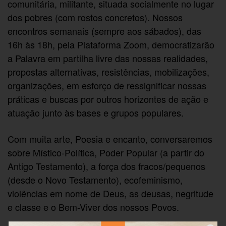
comunitária, militante, situada socialmente no lugar
dos pobres (com rostos concretos). Nossos
encontros semanais (sempre aos sábados), das
16h às 18h, pela Plataforma Zoom, democratizarão
a Palavra em partilha livre das nossas realidades,
propostas alternativas, resistências, mobilizações,
organizações, em esforço de ressignificar nossas
práticas e buscas por outros horizontes de ação e
atuação junto às bases e grupos populares.
Com muita arte, Poesia e encanto, conversaremos
sobre Místico-Política, Poder Popular (a partir do
Antigo Testamento), a força dos fracos/pequenos
(desde o Novo Testamento), ecofeminismo,
violências em nome de Deus, as deusas, negritude
e classe e o Bem-Viver dos nossos Povos.