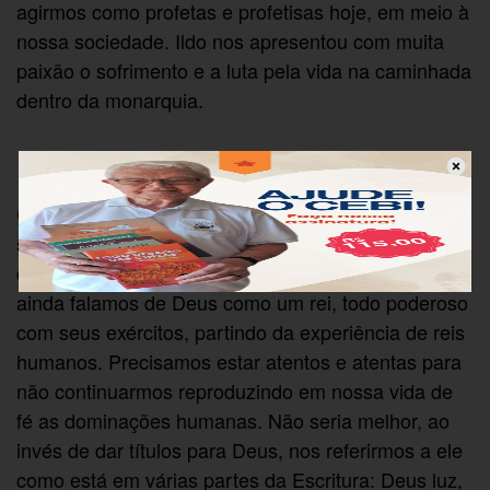
agirmos como profetas e profetisas hoje, em meio à
nossa sociedade. Ildo nos apresentou com muita
paixão o sofrimento e a luta pela vida na caminhada
dentro da monarquia.
Chamou-nos a atenção para nossa relação com o
sagrado ainda hoje. Já estamos no século XXI, mas
quando nos referimos ao mistério, ao sagrado,
ainda falamos de Deus como um rei, todo poderoso
com seus exércitos, partindo da experiência de reis
humanos. Precisamos estar atentos e atentas para
não continuarmos reproduzindo em nossa vida de
fé as dominações humanas. Não seria melhor, ao
invés de dar títulos para Deus, nos referirmos a ele
como está em várias partes da Escritura: Deus luz,