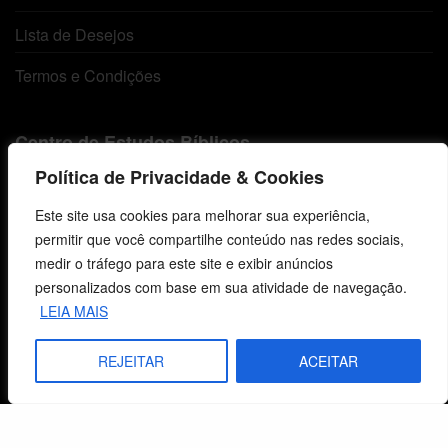
Lista de Desejos
Termos e Condições
Centro de Estudos Bíblicos
Política de Privacidade & Cookies
CNPJ: 29.832.607/0001-10
São Leopoldo, RS, Brasil
Este site usa cookies para melhorar sua experiência,
permitir que você compartilhe conteúdo nas redes sociais,
medir o tráfego para este site e exibir anúncios
Fale Conosco
personalizados com base em sua atividade de navegação.
LEIA MAIS
E-mails
vendas@cebi.org.br
REJEITAR
ACEITAR
comunicacao@cebi.org.br
WhatsApp / Vendas
+55 (51) 99734-4518