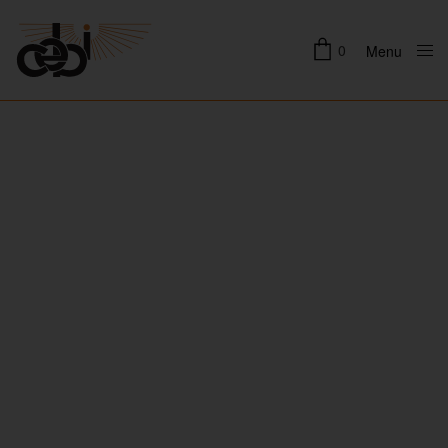
0
Menu
Close