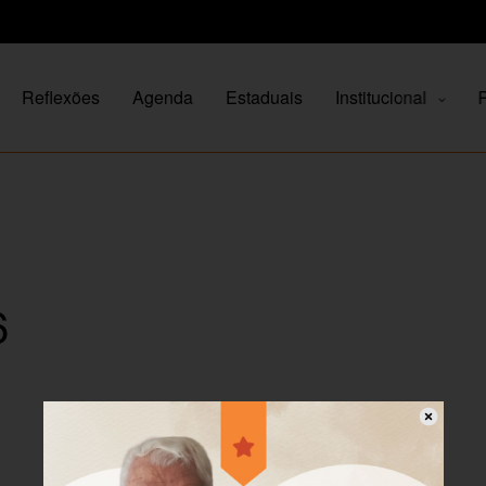
Reflexões
Agenda
Estaduais
Institucional
P
6