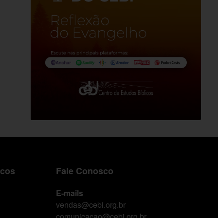
icos
Fale Conosco
E-mails
vendas@cebi.org.br
comunicacao@cebi.org.br