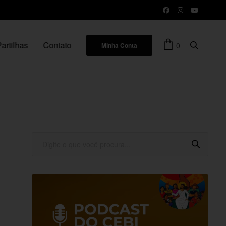
artilhas
Contato
0
Minha Conta