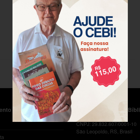
nto ao Cliente
Centro de Estudos Bíbl
CNPJ: 29.832.607/0001-10
São Leopoldo, RS, Brasil
ta