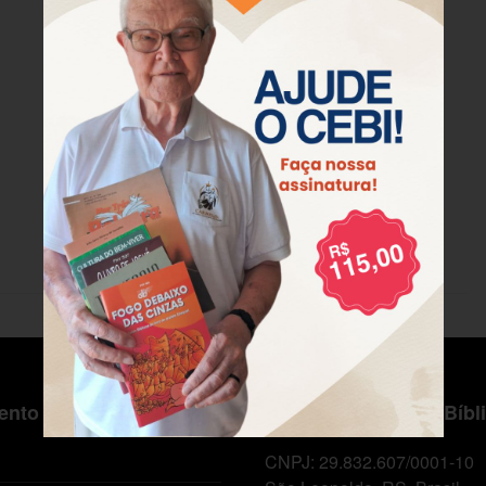
nto ao Cliente
Centro de Estudos Bíbl
CNPJ: 29.832.607/0001-10