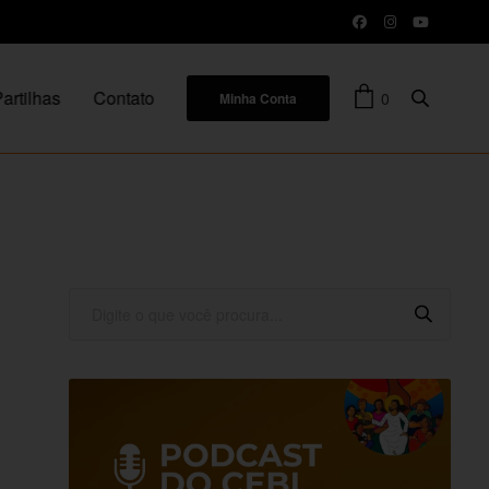
artilhas
Contato
0
Minha Conta