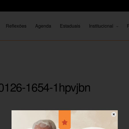
Reflexões
Agenda
Estaduais
Institucional
P
0126-1654-1hpvjbn