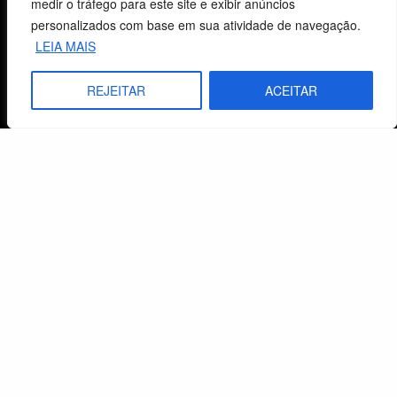
medir o tráfego para este site e exibir anúncios
Carrinho
personalizados com base em sua atividade de navegação.
LEIA MAIS
Lista de Desejos
REJEITAR
ACEITAR
Termos e Condições
Centro de Estudos Bíblicos
CNPJ: 29.832.607/0001-10
São Leopoldo, RS, Brasil
Fale Conosco
E-mails
vendas@cebi.org.br
comunicacao@cebi.org.br