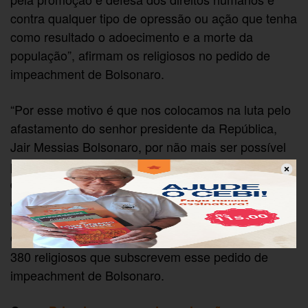
contra qualquer tipo de opressão ou ação que tenha
como resultado o adoecimento e a morte da
população”, afirmam os religiosos no pedido de
impeachment de Bolsonaro.
“Por esse motivo é que nos colocamos na luta pelo
afastamento do senhor presidente da República,
Jair Messias Bolsonaro, por não mais ser possível
para a sociedade brasileira suportar o cometimento
de tantos crimes de responsabilidade que, ao fim,
ceifam vidas inocentes.”
O pastor evangélico Ariovaldo Ramos está entre os
380 religiosos que subscrevem esse pedido de
impeachment de Bolsonaro.