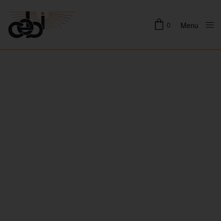
0
Menu
Close