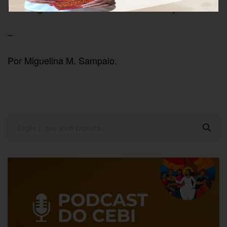
Muito agradecida em nome da coordenação!
–
Por Miguelina M. Sampaio.