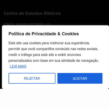
Centro de Estudos Bíblicos
CNPJ: 29.832.607/0001-10
São Leopoldo, RS, Brasil
Política de Privacidade & Cookies
Este site usa cookies para melhorar sua experiência,
Fale Conosco
permitir que você compartilhe conteúdo nas redes sociais,
medir o tráfego para este site e exibir anúncios
E-mails
personalizados com base em sua atividade de navegação.
vendas@cebi.org.br
LEIA MAIS
comunicacao@cebi.org.br
REJEITAR
ACEITAR
WhatsApp / Vendas
+55 (51) 99734-4518
WhatsApp / Comunicação
+55 (51) 99799-3041