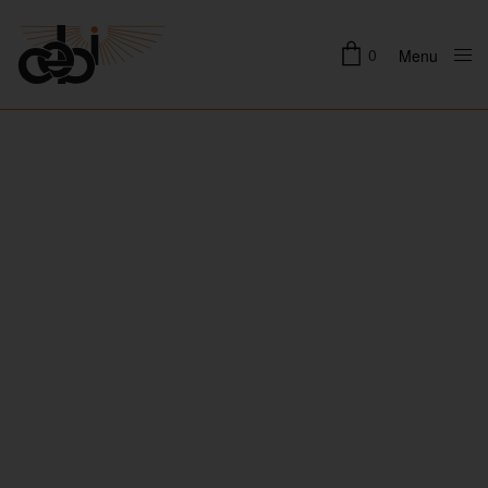
0
Menu
Close