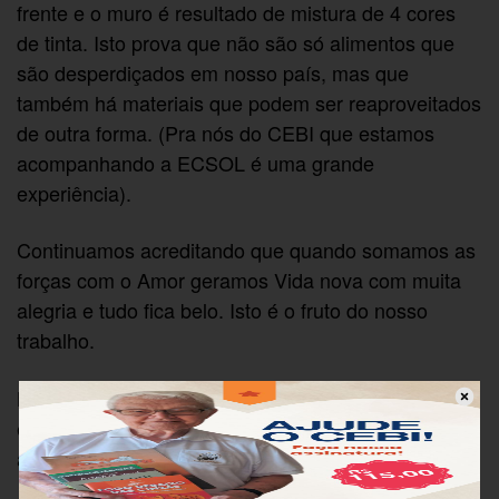
frente e o muro é resultado de mistura de 4 cores
de tinta. Isto prova que não são só alimentos que
são desperdiçados em nosso país, mas que
também há materiais que podem ser reaproveitados
de outra forma. (Pra nós do CEBI que estamos
acompanhando a ECSOL é uma grande
experiência).
Continuamos acreditando que quando somamos as
forças com o Amor geramos Vida nova com muita
alegria e tudo fica belo. Isto é o fruto do nosso
trabalho.
Na certeza da proteção e Graça do Nosso Deus Pai
e Mãe da Vida para com cada um/a de seus
amados Filhos e Filhas.