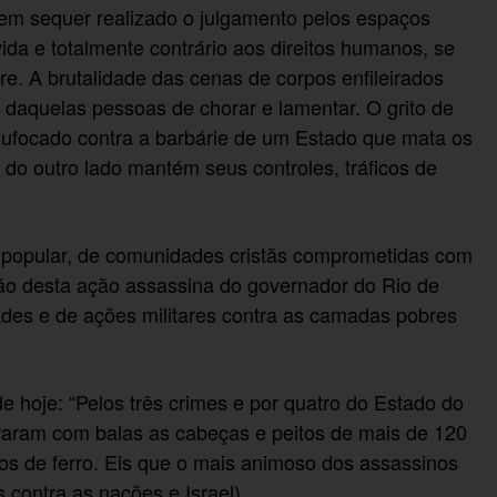
em sequer realizado o julgamento pelos espaços
vida e totalmente contrário aos direitos humanos, se
. A brutalidade das cenas de corpos enfileirados
aquelas pessoas de chorar e lamentar. O grito de
 sufocado contra a barbárie de um Estado que mata os
 do outro lado mantém seus controles, tráficos de
o popular, de comunidades cristãs comprometidas com
ão desta ação assassina do governador do Rio de
des e de ações militares contra as camadas pobres
e hoje: “Pelos três crimes e por quatro do Estado do
rfuraram com balas as cabeças e peitos de mais de 120
os de ferro. Eis que o mais animoso dos assassinos
 contra as nações e Israel).