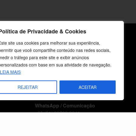
Política de Privacidade & Cookies
Este site usa cookies para melhorar sua experiência,
icos
Fale Conosco
permitir que você compartilhe conteúdo nas redes sociais,
medir o tráfego para este site e exibir anúncios
E-mails
personalizados com base em sua atividade de navegação.
vendas@cebi.org.br
LEIA MAIS
comunicacao@cebi.org.br
WhatsApp / Vendas
REJEITAR
ACEITAR
+55 (51) 99734-4518
WhatsApp / Comunicação
+55 (51) 99799-3041