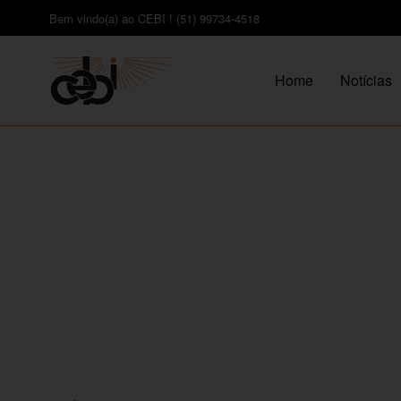
Bem vindo(a) ao CEBI ! (51) 99734-4518
Home
Notícias