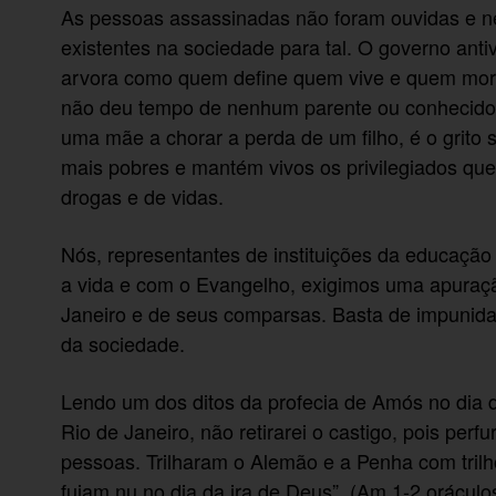
As pessoas assassinadas não foram ouvidas e n
existentes na sociedade para tal. O governo anti
arvora como quem define quem vive e quem morre
não deu tempo de nenhum parente ou conhecido d
uma mãe a chorar a perda de um filho, é o grito
mais pobres e mantém vivos os privilegiados que
drogas e de vidas.
Nós, representantes de instituições da educaçã
a vida e com o Evangelho, exigimos uma apuraç
Janeiro e de seus comparsas. Basta de impunida
da sociedade.
Lendo um dos ditos da profecia de Amós no dia d
Rio de Janeiro, não retirarei o castigo, pois pe
pessoas. Trilharam o Alemão e a Penha com trilh
fujam nu no dia da ira de Deus”. (Am 1-2 oráculos