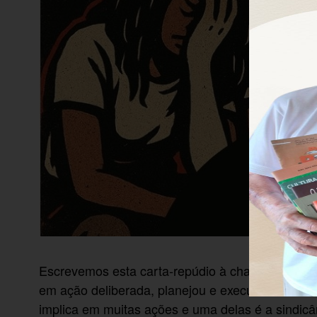
Escrevemos esta carta-repúdio à chacina produz
em ação deliberada, planejou e executou vidas 
implica em muitas ações e uma delas é a sindicâ