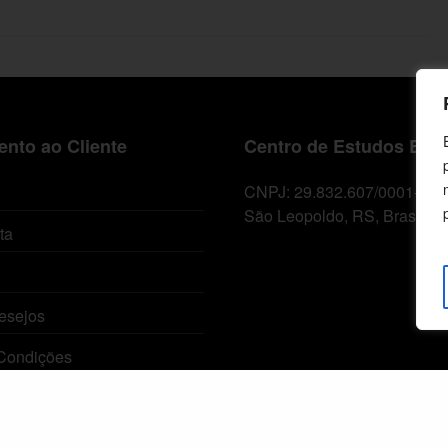
nto ao Cliente
Centro de Estudos Bíbl
CNPJ: 29.832.607/0001-10
São Leopoldo, RS, Brasil
ta
esejos
Condições