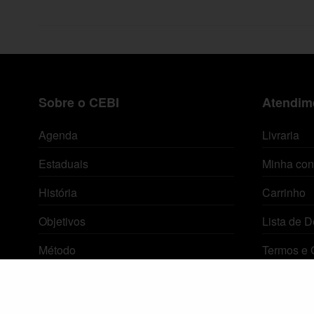
Sobre o CEBI
Atendime
Agenda
Livraria
Estaduais
Minha con
História
Carrinho
Objetivos
Lista de D
Método
Termos e 
Política de Privacidade