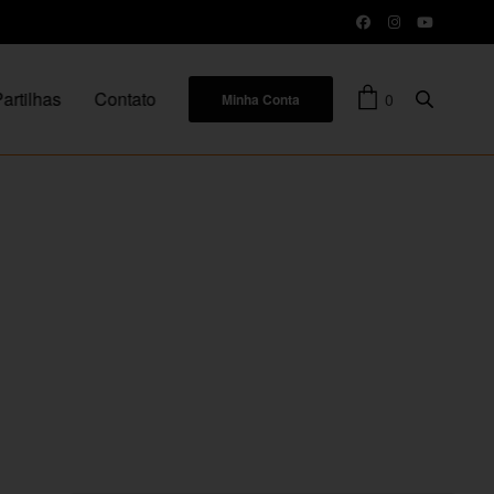
artilhas
Contato
0
Minha Conta