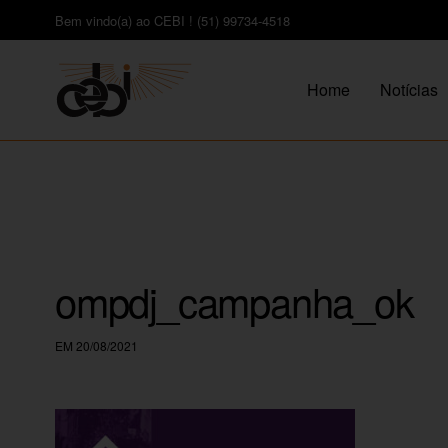
Bem vindo(a) ao CEBI ! (51) 99734-4518
Home
Notícias
ompdj_campanha_ok
EM 20/08/2021