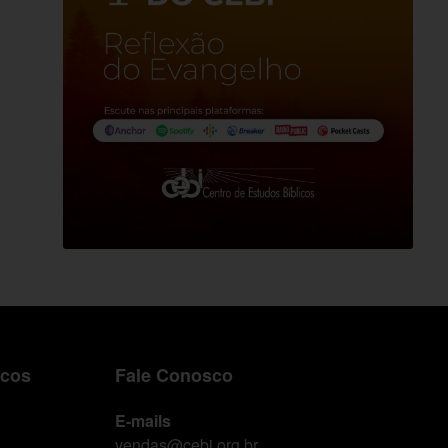
icos
Fale Conosco
E-mails
vendas@cebi.org.br