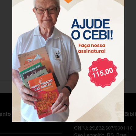
nto ao Cliente
Centro de Estudos Bíbl
CNPJ: 29.832.607/0001-10
São Leopoldo, RS, Brasil