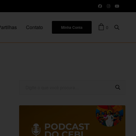
artilhas
Contato
0
Minha Conta