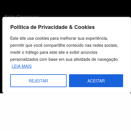
Fale Conosco
Política de Privacidade & Cookies
E-mails
vendas@cebi.org.br
Este site usa cookies para melhorar sua experiência,
comunicacao@cebi.org.br
permitir que você compartilhe conteúdo nas redes sociais,
medir o tráfego para este site e exibir anúncios
WhatsApp / Vendas
personalizados com base em sua atividade de navegação.
+55 (51) 99734-4518
LEIA MAIS
WhatsApp / Comunicação
REJEITAR
ACEITAR
+55 (51) 99799-3041
© 2026 Centro de Estudos Biblicos. Todos os direitos reservados. By Zwei Arts.