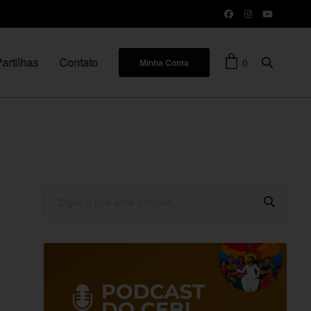
artilhas
Contato
0
Minha Conta