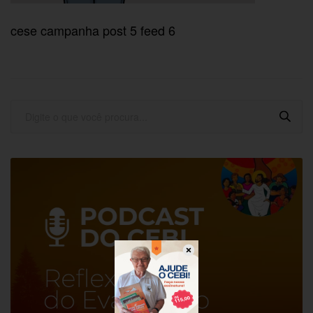
cese campanha post 5 feed 6