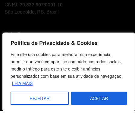
CNPJ: 29.832.607/0001-10
São Leopoldo, RS, Brasil
Fale Conosco
Política de Privacidade & Cookies
E-mails
Este site usa cookies para melhorar sua experiência,
vendas@cebi.org.br
permitir que você compartilhe conteúdo nas redes sociais,
comunicacao@cebi.org.br
medir o tráfego para este site e exibir anúncios
WhatsApp / Vendas
personalizados com base em sua atividade de navegação.
+55 (51) 99734-4518
LEIA MAIS
WhatsApp / Comunicação
REJEITAR
ACEITAR
+55 (51) 99799-3041
© 2026 Centro de Estudos Biblicos. Todos os direitos reservados. By Zwei Arts.