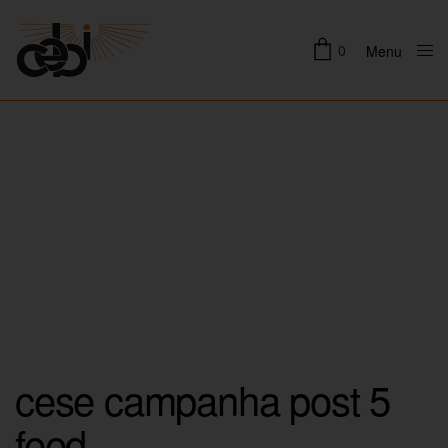
0
Menu
Close
cese campanha post 5
feed