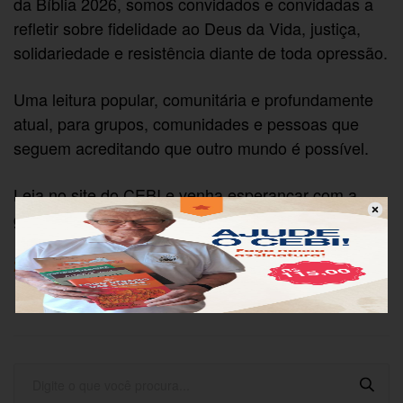
da Bíblia 2026, somos convidados e convidadas a
refletir sobre fidelidade ao Deus da Vida, justiça,
solidariedade e resistência diante de toda opressão.
Uma leitura popular, comunitária e profundamente
atual, para grupos, comunidades e pessoas que
seguem acreditando que outro mundo é possível.
Leia no site do CEBI e venha esperançar com a
gente!
2026.Biblia Gente.Daniel_compressed-compactado