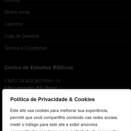
Minha conta
Carrinho
Lista de Desejos
Termos e Condições
Centro de Estudos Bíblicos
CNPJ: 29.832.607/0001-10
São Leopoldo, RS, Brasil
Política de Privacidade & Cookies
Fale Conosco
Este site usa cookies para melhorar sua experiência,
permitir que você compartilhe conteúdo nas redes sociais,
E-mails
medir o tráfego para este site e exibir anúncios
vendas@cebi.org.br