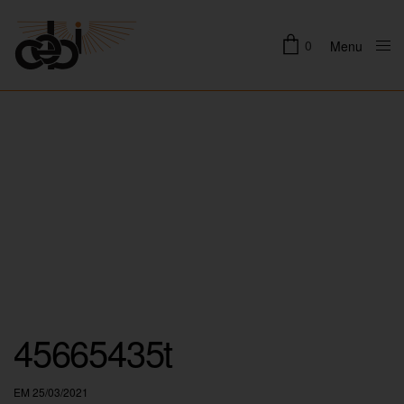
0
Menu
Close
45665435t
EM 25/03/2021