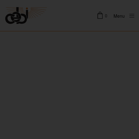
0
Menu
Close