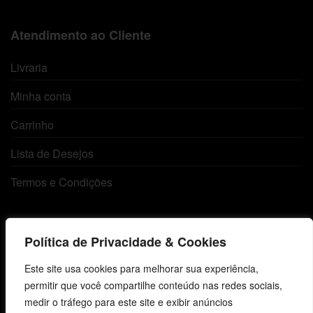
Atendimento ao Cliente
Livraria
Minha conta
Carrinho
Lista de Desejos
Termos e Condições
Centro de Estudos Bíblicos
Política de Privacidade & Cookies
CNPJ: 29.832.607/0001-10
Este site usa cookies para melhorar sua experiência,
São Leopoldo, RS, Brasil
permitir que você compartilhe conteúdo nas redes sociais,
medir o tráfego para este site e exibir anúncios