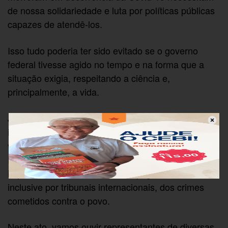
de nossa solidariedade e luta por políticas públicas
capazes de atendê-los.
Isso tudo poderia ter sido evitado se o governo
federal tivesse agido no tempo e na forma que a
situação exigia, respeitando a ciência e,
principalmente, a vida.
Já está mais que comprovado que a negligência e a
imposição de teorias desconexas promoveram um
verdadeiro genocídio em nosso País, por isso, o
Respira Brasil, entre outras coisas, reivindica o
impeachment de Bolsonaro e o julgamento,
inclusive por tribunais internacionais, dos crimes
cometidos contra o povo.
Neste ato, vamos ouvir representantes de diversas