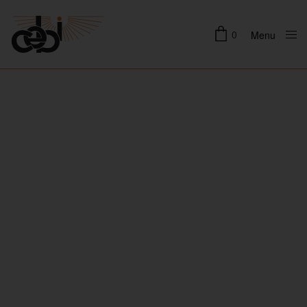
0
Menu
Close