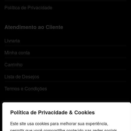
Política de Privacidade
Atendimento ao Cliente
Livraria
Minha conta
Carrinho
Lista de Desejos
Termos e Condições
Centro de Estudos Bíblicos
Política de Privacidade & Cookies
CNPJ: 29.832.607/0001-10
Este site usa cookies para melhorar sua experiência,
São Leopoldo, RS, Brasil
permitir que você compartilhe conteúdo nas redes sociais,