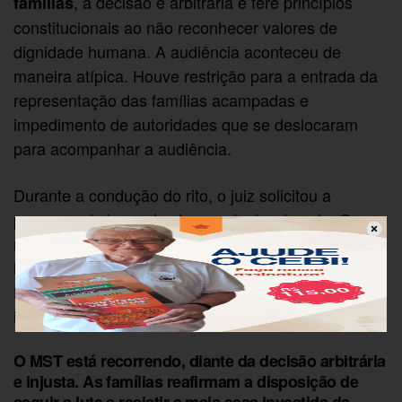
, a decisão é arbitrária e fere princípios
famílias
constitucionais ao não reconhecer valores de
dignidade humana. A audiência aconteceu de
maneira atípica. Houve restrição para a entrada da
representação das famílias acampadas e
impedimento de autoridades que se deslocaram
para acompanhar a audiência.
Durante a condução do rito, o juiz solicitou a
presença da tropa de choque dentro da sala. Os
representantes do latifúndio, junto com a prefeitura
local, propuseram alojar as famílias em um ginásio.
Por fim, o Juiz sequer leu a sentença, apenas
informou rapidamente a decisão.
O MST está recorrendo, diante da decisão arbitrária
e injusta. As famílias reafirmam a disposição de
seguir a luta e resistir a mais essa investida da