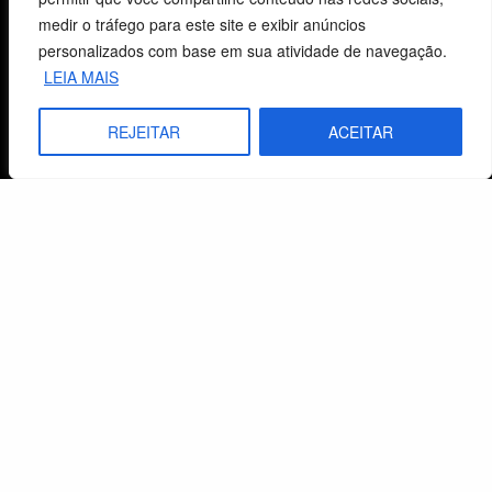
medir o tráfego para este site e exibir anúncios
personalizados com base em sua atividade de navegação.
Fale Conosco
LEIA MAIS
E-mails
REJEITAR
ACEITAR
vendas@cebi.org.br
comunicacao@cebi.org.br
WhatsApp / Vendas
+55 (51) 99734-4518
WhatsApp / Comunicação
+55 (51) 99799-3041
© 2026 Centro de Estudos Biblicos. Todos os direitos reservados. By Zwei Arts.