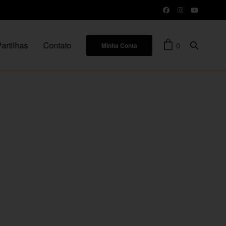
artilhas
Contato
0
Minha Conta