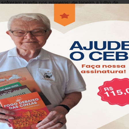
o sofreram queda nos números: de janeiro a julho de
Coletivas e de 28,7% no registro de instrumentos
o Dieese da CUT. O estudo mostra ainda que, em
forte crise econômica, a queda não tinha sido tão
vigor a reforma trabalhista.
desequilíbrio entre patrão e empregado que
urda com a reforma e deixou o trabalhador
cnico do Dieese, Clemente Ganz Lúcio.
ara as mesas de negociações com o objetivo claro de
os pelas entidades patronais, estavam o fim da
 acordo individual para banco de horas e
to da jornada 12h x 36h (45,6%); e parcelamento das