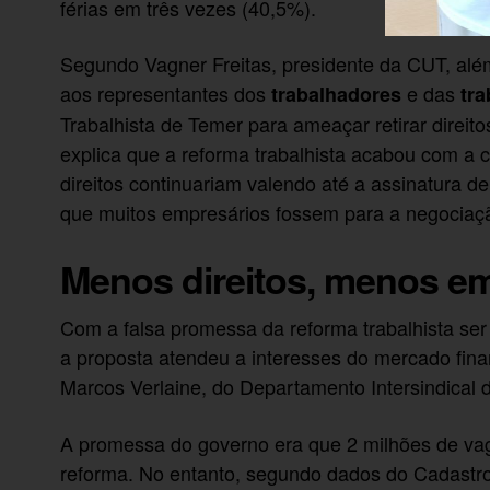
férias em três vezes (40,5%).
Segundo Vagner Freitas, presidente da CUT, al
aos representantes dos
e das
trabalhadores
tra
Trabalhista de Temer para ameaçar retirar direit
explica que a reforma trabalhista acabou com a c
direitos continuariam valendo até a assinatura d
que muitos empresários fossem para a negociação
Menos direitos, menos e
Com a falsa promessa da reforma trabalhista ser
a proposta atendeu a interesses do mercado finan
Marcos Verlaine, do Departamento Intersindical 
A promessa do governo era que 2 milhões de vag
reforma. No entanto, segundo dados do Cadast