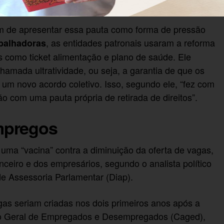
ém de apresentar essa pauta como forma de pressão
, as entidades patronais usaram a reforma
balhadoras
os como ticket alimentação e plano de saúde. Ele
hamada ultratividade, ou seja, a garantia de que os
e um novo acordo coletivo. Isso, segundo ele, “fez com
 com uma pauta própria de retirada de direitos”.
mpregos
 uma “vacina” contra a diminuição da oferta de vagas,
ceiro e dos empresários, segundo o analista político
de Assessoria Parlamentar (Diap).
as seriam criadas nos dois primeiros anos após a
ro Geral de Empregados e Desempregados (Caged),