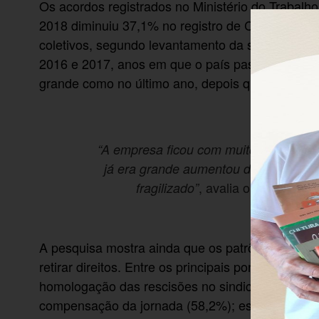
Os acordos registrados no Ministério do Trabalh
2018 diminuiu 37,1% no registro de Convenções 
coletivos, segundo levantamento da subseção d
2016 e 2017, anos em que o país passou por uma 
grande como no último ano, depois que entrou em 
“A empresa ficou com muito poder e o 
já era grande aumentou de forma abs
, avalia o diretor té
fragilizado”
A pesquisa mostra ainda que os patrões foram p
retirar direitos. Entre os principais pontos levad
homologação das rescisões no sindicato (75,9%);
compensação da jornada (58,2%); estabelecimen