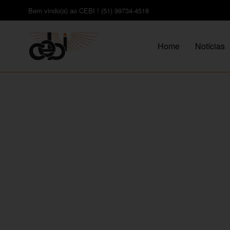
Bem vindo(a) ao CEBI ! (51) 99734-4518
Home
Notícias