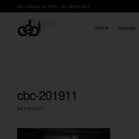
Bem vindo(a) ao CEBI ! (51) 99734-4518
Home
Notícias
cbc-201911
EM 11/01/2019