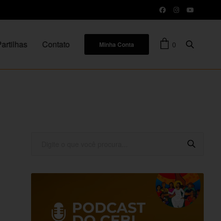
artilhas
Contato
0
Minha Conta