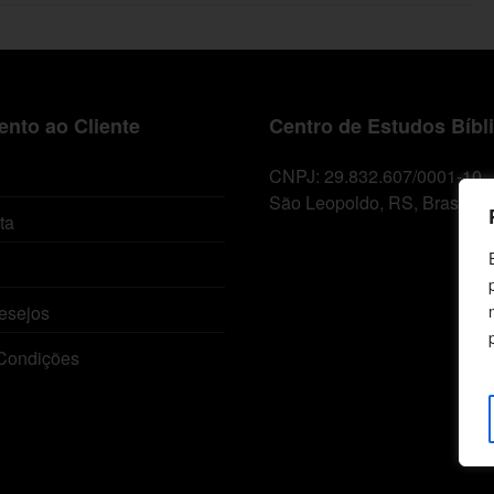
nto ao Cliente
Centro de Estudos Bíbl
CNPJ: 29.832.607/0001-10
São Leopoldo, RS, Brasil
ta
esejos
Condições