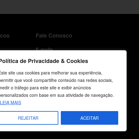
icos
Fale Conosco
E-mails
vendas@cebi.org.br
Política de Privacidade & Cookies
comunicacao@cebi.org.br
Este site usa cookies para melhorar sua experiência,
WhatsApp / Vendas
permitir que você compartilhe conteúdo nas redes sociais,
+55 (51) 99734-4518
medir o tráfego para este site e exibir anúncios
personalizados com base em sua atividade de navegação.
WhatsApp / Comunicação
LEIA MAIS
+55 (51) 99799-3041
REJEITAR
ACEITAR