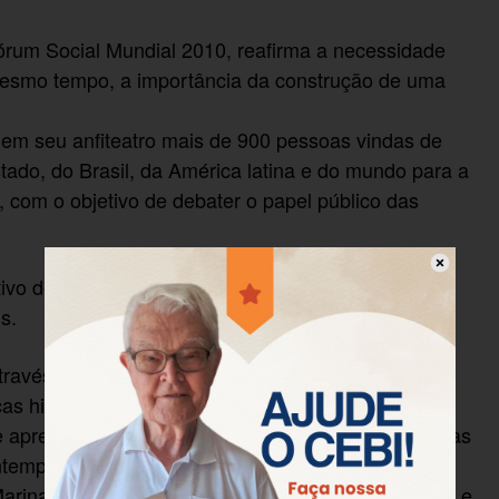
Fórum Social Mundial 2010, reafirma a necessidade
o mesmo tempo, a importância da construção de uma
u em seu anfiteatro mais de 900 pessoas vindas de
stado, do Brasil, da América latina e do mundo para a
, com o objetivo de debater o papel público das
tivo de pessoas e instituições historicamente
s.
través do desenvolvimento de dois painéis. O
históricas das políticas sociais por Silvio Caccia
 apresentou indicadores da realidade reveladora das
contemporaneidade. O segundo painel, que teve a
ina Silva, problematizou a realidade contraditória e