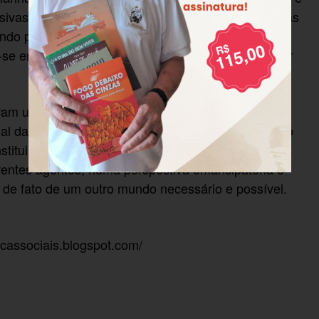
ivas e ofensivas, garantindo direitos à vida em suas
do para uma mudança civilizatória urgente e
-se em um contexto de democracia, que precisa ser
aram uma importante contribuição de José Rogério
l das Políticas Sociais, construída no 1° Seminário
nstituir-se como Agenda materializada na
erentes agentes, numa perspectiva emancipatória e
 de fato de um outro mundo necessário e possível.
ticassociais.blogspot.com/