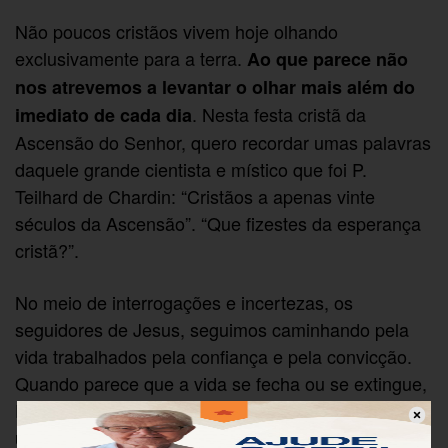
Não poucos cristãos vivem hoje olhando
exclusivamente para a terra.
Ao que parece não
nos atrevemos a levantar o olhar mais além do
. Nesta festa cristã da
imediato de cada dia
Ascensão do Senhor, quero recordar umas palavras
daquele grande cientista e místico que foi P.
Teilhard de Chardin: “Cristãos a apenas vinte
séculos da Ascensão”. “Que fizestes da esperança
cristã?”.
No meio de interrogações e incertezas, os
seguidores de Jesus, seguimos caminhando pela
vida trabalhados pela confiança e pela convicção.
Quando parece que a vida se fecha ou se extingue,
Deus permanece. O mistério último da realidade é
um mistério de amor salvador.
Deus é uma porta