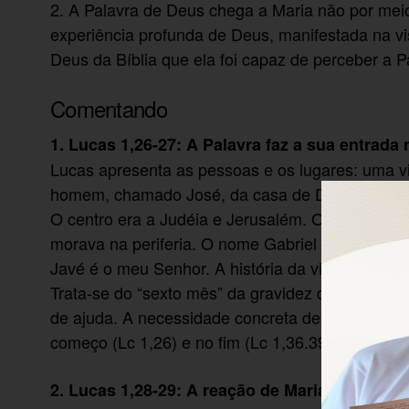
2. A Palavra de Deus chega a Maria não por meio
experiência profunda de Deus, manifestada na vi
Deus da Bíblia que ela foi capaz de perceber a Pa
Comentando
1. Lucas 1,26-27: A Palavra faz a sua entrada 
Lucas apresenta as pessoas e os lugares: uma
homem, chamado José, da casa de Davi. Nazaré, u
O centro era a Judéia e Jerusalém. O anjo Gabr
morava na periferia. O nome Gabriel significa D
Javé é o meu Senhor. A história da visita de D
Trata-se do “sexto mês” da gravidez de Isabel, p
de ajuda. A necessidade concreta de Isabel é o 
começo (Lc 1,26) e no fim (Lc 1,36.39).
2. Lucas 1,28-29: A reação de Maria