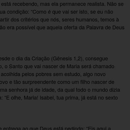
 está recebendo, mas ela permanece realista. Não se
ua condição: “Como é que vai ser isto, se eu não
rtir dos critérios que nós, seres humanos, temos à
ão era possível que aquela oferta da Palavra de Deus
esde o dia da Criação (Gênesis 1,2), consegue
so, o Santo que vai nascer de Maria será chamado
 acolhida pelos pobres sem estudo, algo novo
 novo e tão surpreendente como um filho nascer de
ma senhora já de idade, da qual todo o mundo dizia
 “E olhe, Maria! Isabel, tua prima, já está no sexto
se entrega ao que Deus está pedindo: “Eis aqui a