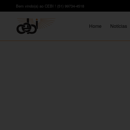
Bem vindo(a) ao CEBI ! (51) 99734-4518
Home
Notícias