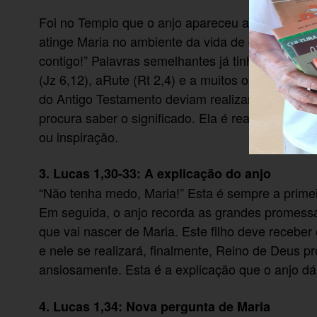
Foi no Templo que o anjo apareceu a Zacarias. A
atinge Maria no ambiente da vida de cada dia. O 
contigo!” Palavras semelhantes já tinham sido di
(Jz 6,12), aRute (Rt 2,4) e a muitos outros. Ela
do Antigo Testamento deviam realizar a serviço 
procura saber o significado. Ela é realista, usa 
ou inspiração.
3. Lucas 1,30-33: A explicação do anjo
“Não tenha medo, Maria!” Esta é sempre a prim
Em seguida, o anjo recorda as grandes promessas
que vai nascer de Maria. Este filho deve receber
e nele se realizará, finalmente, Reino de Deus 
ansiosamente. Esta é a explicação que o anjo dá
4. Lucas 1,34: Nova pergunta de Maria