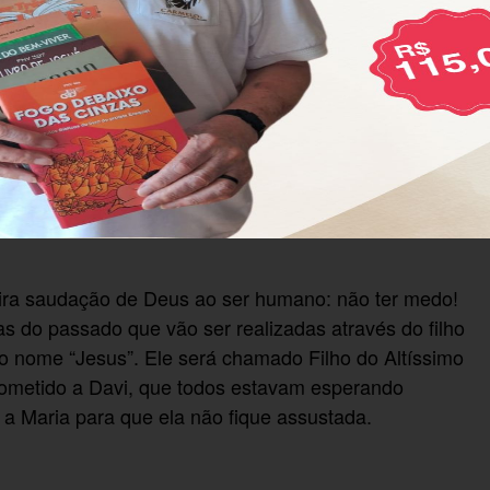
 Maria ele aparece na casa dela. A Palavra de Deus
anjo diz: “Alegra-te! Cheia de graça! O Senhor está
tas a Moisés (Ex 3,12), a Jeremias (Jr 1,8), a Gedeão
s abrem o horizonte para a missão que estas pessoas
do povo de Deus. Intrigada com a saudação, Maria
a cabeça. Quer entender. Não aceita qualquer aparição
eira saudação de Deus ao ser humano: não ter medo!
 do passado que vão ser realizadas através do filho
 o nome “Jesus”. Ele será chamado Filho do Altíssimo
prometido a Davi, que todos estavam esperando
 a Maria para que ela não fique assustada.