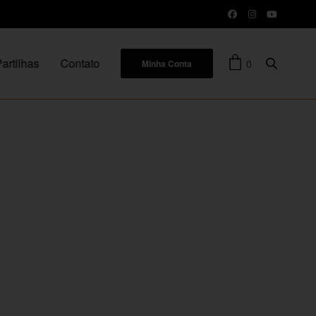
artilhas
Contato
0
Minha Conta