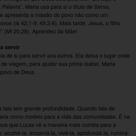
alavra”. Maria usa para si o título de Serva,
que apresenta a missão do povo não como um
vos (Is 42,1-9; 49,3-6). Mais tarde, Jesus, o filho
r!” (Mt 20,28). Aprendeu da Mãe!
a servir
 de si para servir aos outros. Ela deixa o lugar onde
s de viagem, para ajudar sua prima Isabel. Maria
o povo de Deus.
e fala tem grande profundidade. Quando fala de
aria como modelo para a vida das comunidades. É na
eus que Lucas vê a maneira mais correta para a
acolhê-la, encarná-la, vivê-la, aprofundá-la, ruminá-