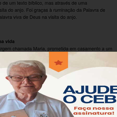
 de um texto bíblico, mas através de uma
sita do anjo. Foi graças à ruminação da Palavra de
lavra viva de Deus na visita do anjo.
na vida
 virgem chamada Maria, prometida em casamento a um
ma cidadezinha na Galileia. Galileia era periferia.
iel é o enviado de Deus para esta moça virgem que
eus é forte. O nome Maria significa amada de Javé ou
eus a Maria começa com a expressão “No sexto mês”.
arenta de Maria, uma senhora já de idade, precisando
pano de fundo de todo este episódio. Encontra-se no