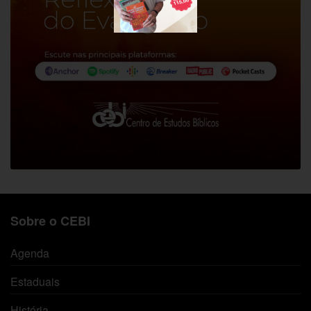
Sobre o CEBI
Agenda
Estaduais
História