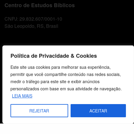
Centro de Estudos Bíblicos
CNPJ: 29.832.607/0001-10
São Leopoldo, RS, Brasil
Fale Conosco
Política de Privacidade & Cookies
E-mails
Este site usa cookies para melhorar sua experiência,
vendas@cebi.org.br
permitir que você compartilhe conteúdo nas redes sociais,
comunicacao@cebi.org.br
medir o tráfego para este site e exibir anúncios
WhatsApp / Vendas
personalizados com base em sua atividade de navegação.
+55 (51) 99734-4518
LEIA MAIS
WhatsApp / Comunicação
REJEITAR
ACEITAR
+55 (51) 99799-3041