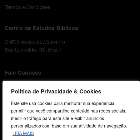
Termos e Condições
Centro de Estudos Bíblicos
CNPJ: 29.832.607/0001-10
São Leopoldo, RS, Brasil
Fale Conosco
E-mails
Política de Privacidade & Cookies
vendas@cebi.org.br
comunicacao@cebi.org.br
Este site usa cookies para melhorar sua experiência,
permitir que você compartilhe conteúdo nas redes sociais,
WhatsApp / Vendas
medir o tráfego para este site e exibir anúncios
+55 (51) 99734-4518
personalizados com base em sua atividade de navegação.
LEIA MAIS
WhatsApp / Comunicação