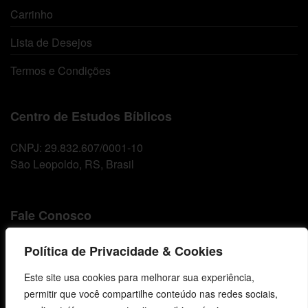
Carrinho
Lista de Desejos
Termos e Condições
Centro de Estudos Bíblicos
CNPJ: 29.832.607/0001-10
São Leopoldo, RS, Brasil
Fale Conosco
E-mails
Política de Privacidade & Cookies
vendas@cebi.org.br
Este site usa cookies para melhorar sua experiência,
comunicacao@cebi.org.br
permitir que você compartilhe conteúdo nas redes sociais,
WhatsApp / Vendas