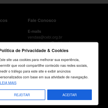
icos
Fale Conosco
E-mails
vendas@cebi.org.br
comunicacao@cebi.org.br
Política de Privacidade & Cookies
WhatsApp / Vendas
+55 (51) 99734-4518
Este site usa cookies para melhorar sua experiência,
permitir que você compartilhe conteúdo nas redes sociais,
WhatsApp / Comunicação
medir o tráfego para este site e exibir anúncios
+55 (51) 99799-3041
personalizados com base em sua atividade de navegação.
LEIA MAIS
REJEITAR
ACEITAR