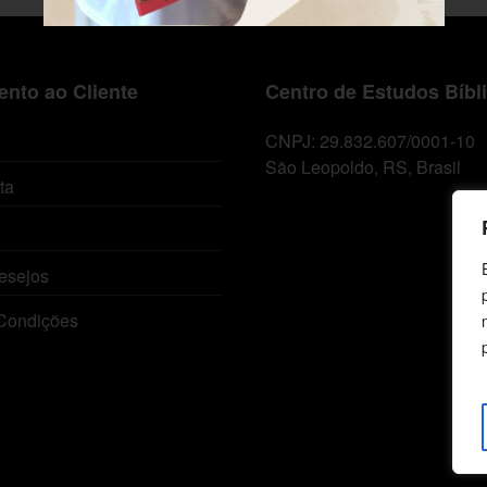
nto ao Cliente
Centro de Estudos Bíbl
CNPJ: 29.832.607/0001-10
São Leopoldo, RS, Brasil
ta
esejos
Condições