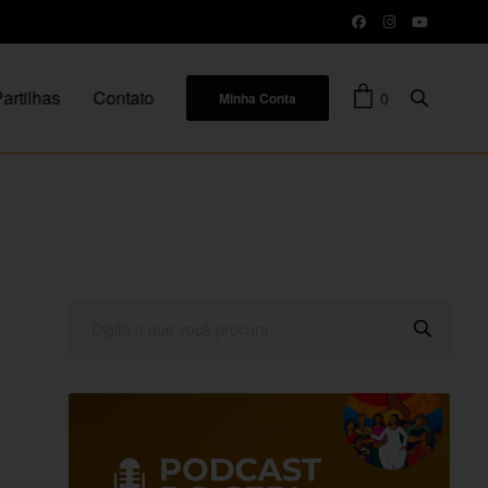
artilhas
Contato
0
Minha Conta