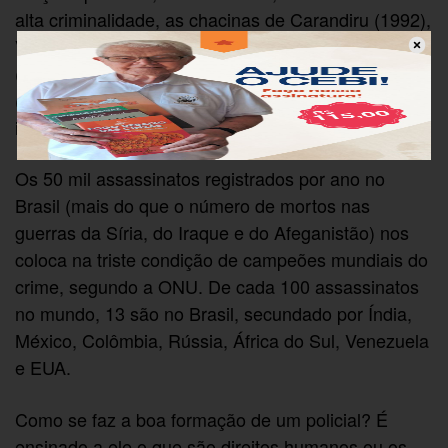
alta criminalidade, as chacinas de Carandiru (1992),
Vigário Geral (1993), Ianomâmis (1993), Candelária
(1993), Corumbiara (1995) e Eldorado dos Carajás
(1996). Tantos mortos, poucos acusados, raros
indiciados.
Os 50 mil assassinatos registrados por ano no
Brasil (mais do que o número de mortos nas
guerras da Síria, do Iraque e do Afeganistão) nos
coloca na triste condição de campeões mundiais do
crime, segundo a ONU. De cada 100 assassinatos
no mundo, 13 são no Brasil, secundado por Índia,
México, Colômbia, Rússia, África do Sul, Venezuela
e EUA.
Como se faz a boa formação de um policial? É
ensinado a ele o que são direitos humanos ou os