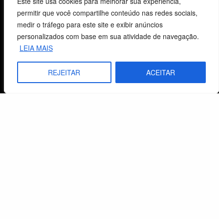
Este site usa cookies para melhorar sua experiência,
permitir que você compartilhe conteúdo nas redes sociais,
CNPJ: 29.832.607/0001-10
medir o tráfego para este site e exibir anúncios
São Leopoldo, RS, Brasil
personalizados com base em sua atividade de navegação.
LEIA MAIS
Fale Conosco
REJEITAR
ACEITAR
E-mails
vendas@cebi.org.br
comunicacao@cebi.org.br
WhatsApp / Vendas
+55 (51) 99734-4518
WhatsApp / Comunicação
+55 (51) 99799-3041