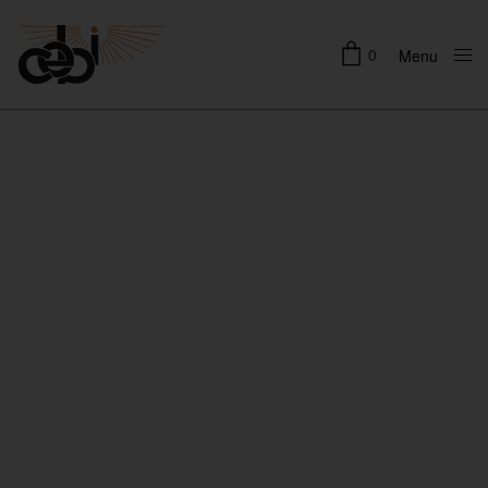
0
Menu
Close