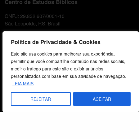
Centro de Estudos Bíblicos
CNPJ: 29.832.607/0001-10
São Leopoldo, RS, Brasil
Política de Privacidade & Cookies
Fale Conosco
Este site usa cookies para melhorar sua experiência,
E-mails
permitir que você compartilhe conteúdo nas redes sociais,
vendas@cebi.org.br
medir o tráfego para este site e exibir anúncios
comunicacao@cebi.org.br
personalizados com base em sua atividade de navegação.
LEIA MAIS
WhatsApp / Vendas
+55 (51) 99734-4518
REJEITAR
ACEITAR
WhatsApp / Comunicação
+55 (51) 99799-3041