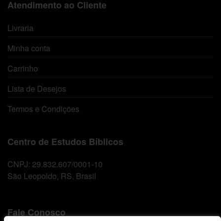
Atendimento ao Cliente
Livraria
Minha conta
Carrinho
Lista de Desejos
Termos e Condições
Centro de Estudos Bíblicos
CNPJ: 29.832.607/0001-10
São Leopoldo, RS, Brasil
Fale Conosco