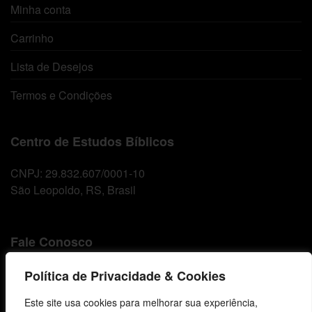
Minha conta
Carrinho
Lista de Desejos
Termos e Condições
Centro de Estudos Bíblicos
CNPJ: 29.832.607/0001-10
São Leopoldo, RS, Brasil
Fale Conosco
E-mails
Política de Privacidade & Cookies
vendas@cebi.org.br
Este site usa cookies para melhorar sua experiência,
comunicacao@cebi.org.br