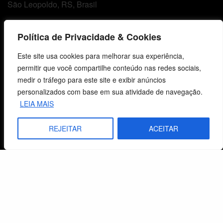
São Leopoldo, RS, Brasil
Política de Privacidade & Cookies
Fale Conosco
Este site usa cookies para melhorar sua experiência,
E-mails
permitir que você compartilhe conteúdo nas redes sociais,
vendas@cebi.org.br
medir o tráfego para este site e exibir anúncios
comunicacao@cebi.org.br
personalizados com base em sua atividade de navegação.
LEIA MAIS
WhatsApp / Vendas
+55 (51) 99734-4518
REJEITAR
ACEITAR
WhatsApp / Comunicação
+55 (51) 99799-3041
© 2026 Centro de Estudos Biblicos. Todos os direitos reservados. By Zwei Arts.