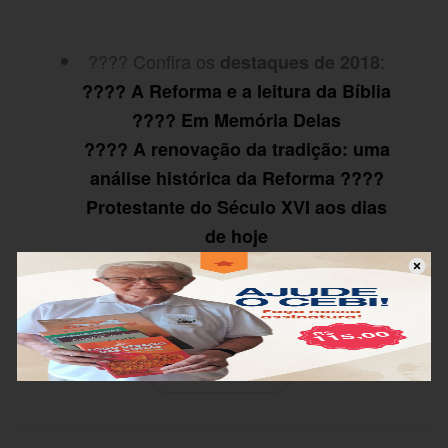
???? Confira os
:
destaques de 2018
???? A Reforma e a leitura da Bíblia
???? Em Memória Delas
???? A renovação da tradição: uma
análise histórica da Reforma ????
Protestante do Século XVI aos dias
de hoje
????Re-imaginando a Trindade
Estudos Bíblicos