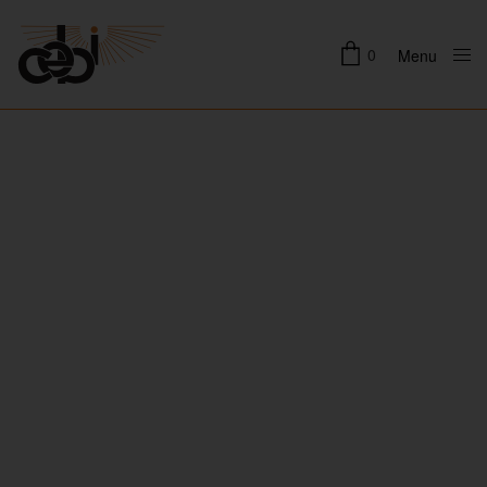
0
Menu
Close