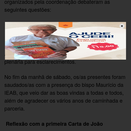
organizados pela coordenação debateram as
seguintes questões:
Como sentimos esse momento do CEBI?
Quais as dúvidas ainda temos?
Quais complementações gostaríamos de fazer?
Após as apresentações dos grupos foi feita uma
plenária para esclarecimentos.
No fim da manhã de sábado, os/as presentes foram
saudados/as com a presença do bispo Maurício da
IEAB, que veio dar as boas vindas a todas e todos,
além de agradecer os vários anos de caminhada e
parceria.
Reflexão com a primeira Carta de João