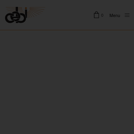
0
Menu
Close