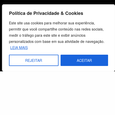
Objetivos
Política de Privacidade & Cookies
Método
Este site usa cookies para melhorar sua experiência,
Política de Privacidade
permitir que você compartilhe conteúdo nas redes sociais,
medir o tráfego para este site e exibir anúncios
personalizados com base em sua atividade de navegação.
Atendimento ao Cliente
LEIA MAIS
Livraria
REJEITAR
ACEITAR
Minha conta
Carrinho
Lista de Desejos
Termos e Condições