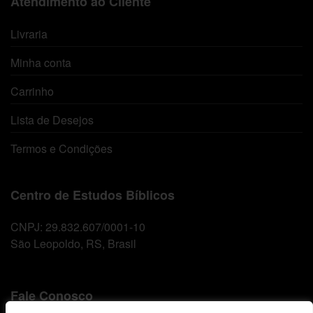
Atendimento ao Cliente
Livraria
Minha conta
Carrinho
Lista de Desejos
Termos e Condições
Centro de Estudos Bíblicos
CNPJ: 29.832.607/0001-10
São Leopoldo, RS, Brasil
Fale Conosco