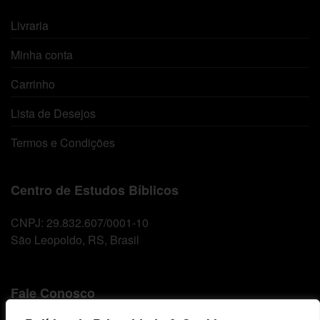
Livraria
Minha conta
Carrinho
Lista de Desejos
Termos e Condições
Centro de Estudos Bíblicos
CNPJ: 29.832.607/0001-10
São Leopoldo, RS, Brasil
Fale Conosco