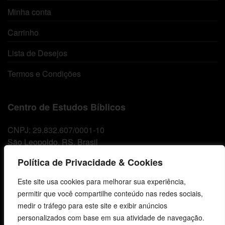
Minha conta
Carrinho
Lista de Desejos
Termos e Condições
Centro de Estudos Bíblicos
CNPJ: 29.832.607/0001-10
São Leopoldo, RS, Brasil
Política de Privacidade & Cookies
Fale Conosco
Este site usa cookies para melhorar sua experiência,
permitir que você compartilhe conteúdo nas redes sociais,
E-mails
medir o tráfego para este site e exibir anúncios
vendas@cebi.org.br
personalizados com base em sua atividade de navegação.