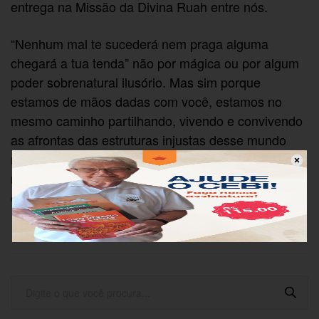
entrega na Missão da Divina Ruah entre nós.
“Nenhum mal te sucederá nem praga alguma
chegará a tua tenda” não por mágica ou por algum
poder sobrenatural ilusório. Mas sim porque
estamos de mãos dadas com você, estamos no
mesmo caminho partilhando, vivendo e convivendo
as afrontas das estruturas injustas desse mundo
misógino, diabólico, preconceituoso e racista,
realizadas contra sua vida. Você não está só,
estamos juntes!