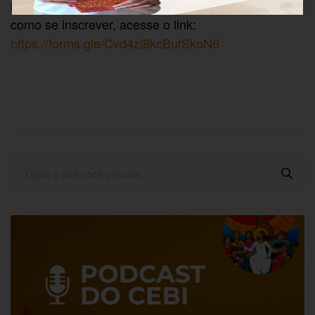
mulheres na Bíblia, etc. Para maiores informações e
como se inscrever, acesse o link:
https://forms.gle/Cvd4zi8kcBufSkoN6