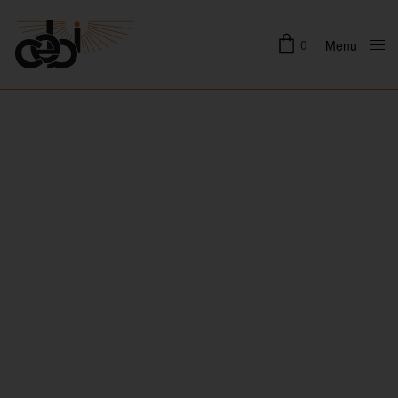
0
Menu
Close