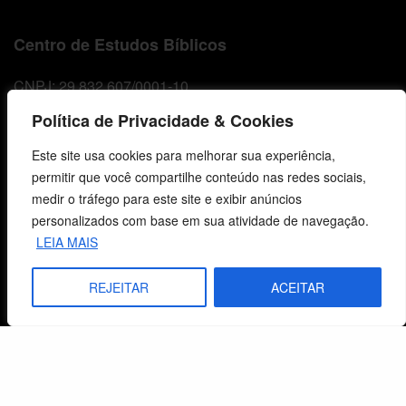
Centro de Estudos Bíblicos
CNPJ: 29.832.607/0001-10
São Leopoldo, RS, Brasil
Política de Privacidade & Cookies
Este site usa cookies para melhorar sua experiência,
Fale Conosco
permitir que você compartilhe conteúdo nas redes sociais,
medir o tráfego para este site e exibir anúncios
E-mails
personalizados com base em sua atividade de navegação.
vendas@cebi.org.br
LEIA MAIS
comunicacao@cebi.org.br
REJEITAR
ACEITAR
WhatsApp / Vendas
+55 (51) 99734-4518
WhatsApp / Comunicação
+55 (51) 99799-3041