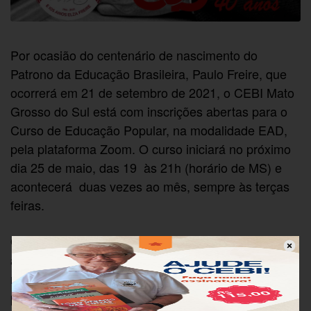
Por ocasião do centenário de nascimento do
Patrono da Educação Brasileira, Paulo Freire, que
ocorrerá em 21 de setembro de 2021, o CEBI Mato
Grosso do Sul está com inscrições abertas para o
Curso de Educação Popular, na modalidade EAD,
pela plataforma Zoom. O curso iniciará no próximo
dia 25 de maio, das 19 às 21h (horário de MS) e
acontecerá duas vezes ao mês, sempre às terças
feiras.
O curso abordará os seguintes conteúdos : o que é
a educação popular, o perfil do educador popular,
mística, movimentos sociais, gênero, leitura
popular da Bíblia, a prática libertadora de Jesus,