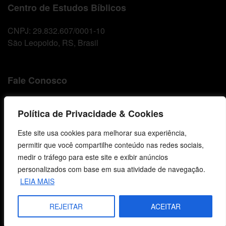
Centro de Estudos Bíblicos
CNPJ: 29.832.607/0001-10
São Leopoldo, RS, Brasil
Fale Conosco
E-mails
Política de Privacidade & Cookies
vendas@cebi.org.br
comunicacao@cebi.org.br
Este site usa cookies para melhorar sua experiência,
permitir que você compartilhe conteúdo nas redes sociais,
WhatsApp / Vendas
medir o tráfego para este site e exibir anúncios
+55 (51) 99734-4518
personalizados com base em sua atividade de navegação.
WhatsApp / Comunicação
LEIA MAIS
+55 (51) 99799-3041
REJEITAR
ACEITAR