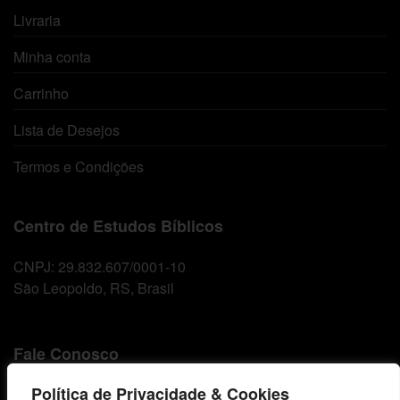
Livraria
Minha conta
Carrinho
Lista de Desejos
Termos e Condições
Centro de Estudos Bíblicos
CNPJ: 29.832.607/0001-10
São Leopoldo, RS, Brasil
Fale Conosco
Política de Privacidade & Cookies
E-mails