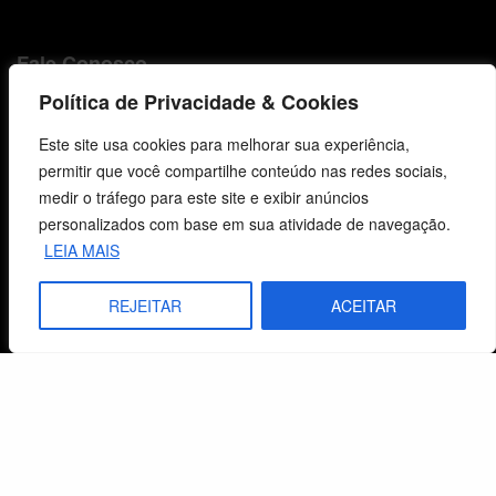
Fale Conosco
Política de Privacidade & Cookies
E-mails
vendas@cebi.org.br
Este site usa cookies para melhorar sua experiência,
comunicacao@cebi.org.br
permitir que você compartilhe conteúdo nas redes sociais,
medir o tráfego para este site e exibir anúncios
WhatsApp / Vendas
personalizados com base em sua atividade de navegação.
+55 (51) 99734-4518
LEIA MAIS
WhatsApp / Comunicação
REJEITAR
ACEITAR
+55 (51) 99799-3041
© 2026 Centro de Estudos Biblicos. Todos os direitos reservados. By Zwei Arts.