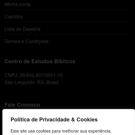
Minha conta
Carrinho
Lista de Desejos
Termos e Condições
Centro de Estudos Bíblicos
CNPJ: 29.832.607/0001-10
São Leopoldo, RS, Brasil
Fale Conosco
E-mails
Política de Privacidade & Cookies
vendas@cebi.org.br
Este site usa cookies para melhorar sua experiência,
comunicacao@cebi.org.br