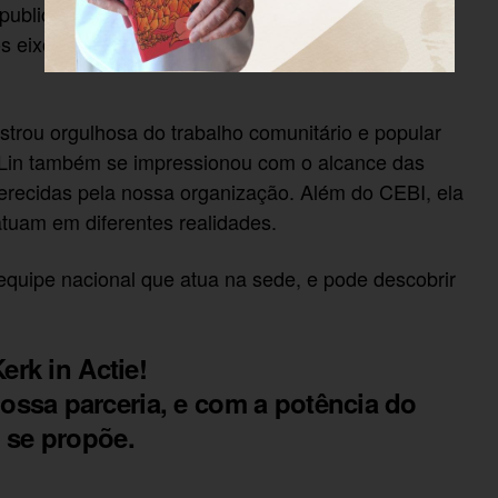
publicações do CEBI, e Lúcia Dal Pont, Diretora
s eixos de atuação do CEBI para o triênio, além de
ostrou orgulhosa do trabalho comunitário e popular
l. Lin também se impressionou com o alcance das
erecidas pela nossa organização. Além do CEBI, ela
 atuam em diferentes realidades.
quipe nacional que atua na sede, e pode descobrir
erk in Actie!
ssa parceria, e com a potência do
 se propõe.