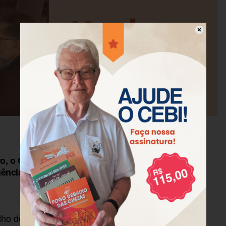
ro, o CEBI recebeu em sua sede nacional a
ência holandesa Kerk in Actie.
ho do CEBI no Brasil, e foi a primeira vez dela no