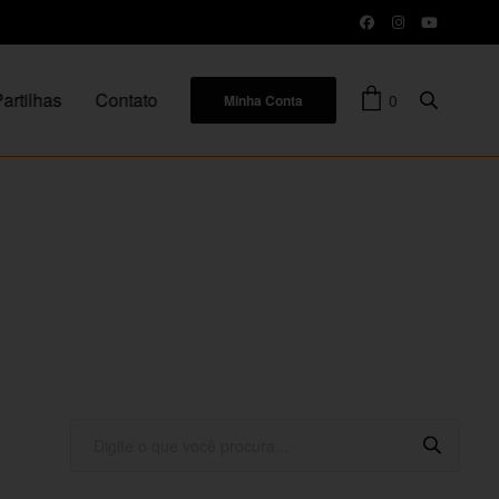
artilhas
Contato
0
Minha Conta