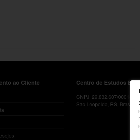
nto ao Cliente
Centro de Estudos Bíbl
CNPJ: 29.832.607/0001-10
São Leopoldo, RS, Brasil
ta
esejos