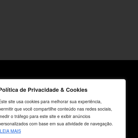
icos
Fale Conosco
Política de Privacidade & Cookies
E-mails
Este site usa cookies para melhorar sua experiência,
vendas@cebi.org.br
permitir que você compartilhe conteúdo nas redes sociais,
comunicacao@cebi.org.br
medir o tráfego para este site e exibir anúncios
WhatsApp / Vendas
personalizados com base em sua atividade de navegação.
+55 (51) 99734-4518
LEIA MAIS