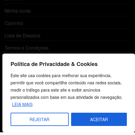
Minha conta
Carrinho
Lista de Desejos
Termos e Condições
Política de Privacidade & Cookies
Centro de Estudos Bíblicos
Este site usa cookies para melhorar sua experiência,
CNPJ: 29.832.607/0001-10
permitir que você compartilhe conteúdo nas redes sociais,
São Leopoldo, RS, Brasil
medir o tráfego para este site e exibir anúncios
personalizados com base em sua atividade de navegação.
LEIA MAIS
Fale Conosco
REJEITAR
ACEITAR
E-mails
vendas@cebi.org.br