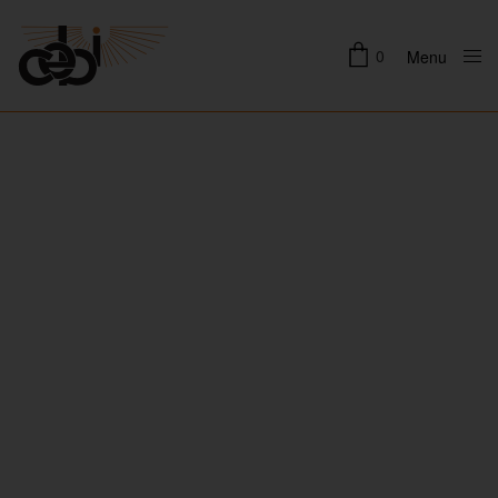
0
Menu
Close