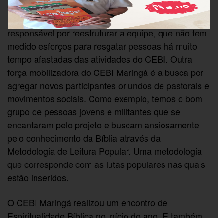
Oliveira, membro do Conselho Estadual do CEBI-
PR da qual representa esta sub-região. Jair foi o
responsável por reestruturar a equipe, que não tem
medido esforços para resgatar pessoas há muito
tempo afastadas das atividades do CEBI. Outra
força mobilizadora do CEBI Maringá é a busca por
agregar novos participantes oriundos de pastorais e
movimentos sociais. Como exemplo, temos o bom
grupo de pessoas jovens e militantes que se
encantaram pelo projeto e buscam ansiosamente
pelo conhecimento da Bíblia através da
Metodologia de Leitura Popular. Uma metodologia
que corresponde com as lutas populares nas quais
estão inseridos.
O CEBI Maringá realizou um encontro de
Espiritualidade Bíblica no início do ano. E também