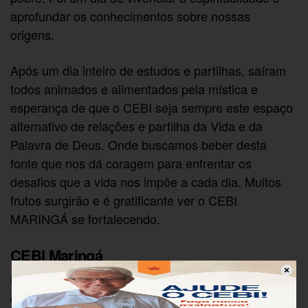
aprofundar os conhecimentos sobre nossas
origens.
Após um dia inteiro de estudos e partilhas, saíram
todos animados e alimentados pela mística e
esperança de que o CEBI seja sempre este espaço
alternativo de relações e partilha da Vida e da
Palavra de Deus. Onde buscamos beber desta
fonte que nos dá coragem para enfrentar os
desafios que a vida nos impõe a cada dia. Muitos
frutos surgirão e é gratificante ver o CEBI
MARINGÁ se fortalecendo.
CEBI Maringá
O CEBI Maringá começou seus trabalhos em 2018
com muito entusiasmo, sob a liderança de Jair de