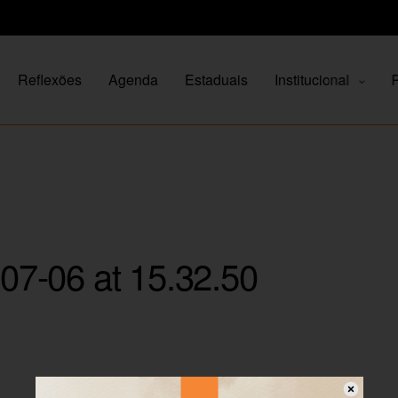
Reflexões
Agenda
Estaduais
Institucional
P
7-06 at 15.32.50