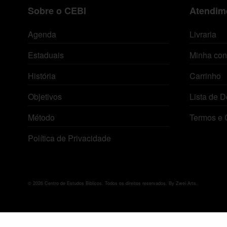
Sobre o CEBI
Atendime
Agenda
Livraria
Estaduais
Minha con
História
Carrinho
Objetivos
Lista de D
Método
Termos e 
Política de Privacidade
© 2026 Centro de Estudos Biblicos. Todos os direitos reservados. By Zwei Arts.