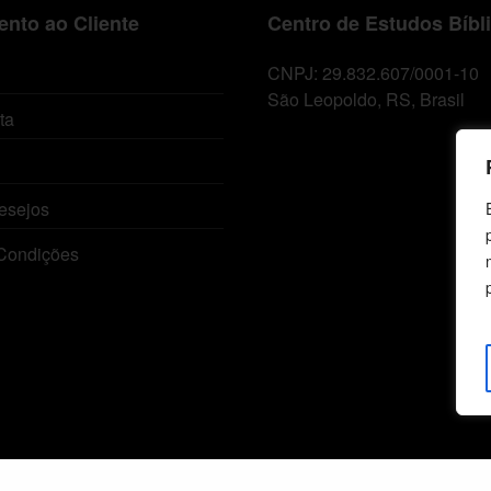
nto ao Cliente
Centro de Estudos Bíbl
CNPJ: 29.832.607/0001-10
São Leopoldo, RS, Brasil
ta
esejos
Condições