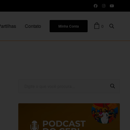
artilhas
Contato
0
Minha Conta