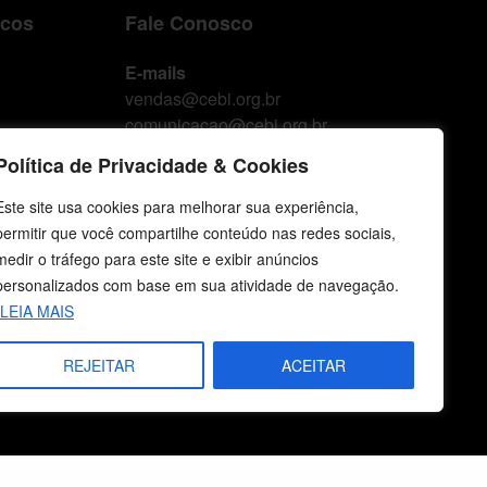
icos
Fale Conosco
E-mails
vendas@cebi.org.br
comunicacao@cebi.org.br
Política de Privacidade & Cookies
WhatsApp / Vendas
+55 (51) 99734-4518
Este site usa cookies para melhorar sua experiência,
permitir que você compartilhe conteúdo nas redes sociais,
WhatsApp / Comunicação
medir o tráfego para este site e exibir anúncios
+55 (51) 99799-3041
personalizados com base em sua atividade de navegação.
LEIA MAIS
REJEITAR
ACEITAR