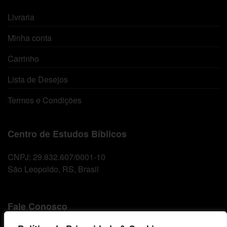
Livraria
Minha conta
Carrinho
Lista de Desejos
Termos e Condições
Centro de Estudos Bíblicos
CNPJ: 29.832.607/0001-10
São Leopoldo, RS, Brasil
Fale Conosco