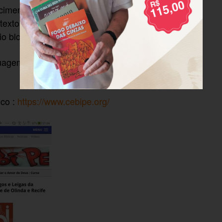
tecimentos do estado no âmbito dos movimentos
 textos, artigos, campanhas, videos, agenda de
o blog!
uagem dinâmica e atualizada em suas informações!
uco :
https://www.cebipe.org/