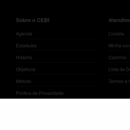
Sobre o CEBI
Atendime
Agenda
Livraria
Estaduais
Minha con
História
Carrinho
Objetivos
Lista de D
Método
Termos e 
Política de Privacidade
© 2026 Centro de Estudos Biblicos. Todos os direitos reservados. By Zwei Arts.