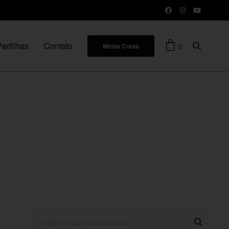
artilhas
Contato
0
Minha Conta