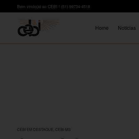
Bem vindo(a) ao CEBI ! (51) 99734-4518
Home
Notícias
CEBI EM DESTAQUE
,
CEBI-MS