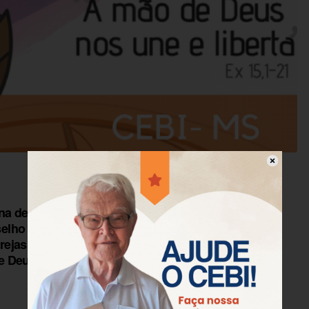
na de Oração pela Unidade Cristã (SOUC).
lho Pontífice para Unidade dos Cristãos
ejas (CMI), tendo o tema inspirado no livro
 Deus nos une e liberta”.