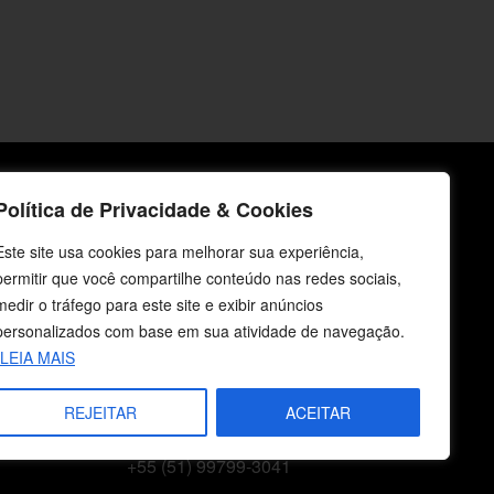
Política de Privacidade & Cookies
icos
Fale Conosco
Este site usa cookies para melhorar sua experiência,
E-mails
permitir que você compartilhe conteúdo nas redes sociais,
vendas@cebi.org.br
medir o tráfego para este site e exibir anúncios
comunicacao@cebi.org.br
personalizados com base em sua atividade de navegação.
LEIA MAIS
WhatsApp / Vendas
+55 (51) 99734-4518
REJEITAR
ACEITAR
WhatsApp / Comunicação
+55 (51) 99799-3041