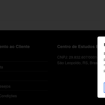
nto ao Cliente
Centro de Estudos Bíbl
CNPJ: 29.832.607/0001-10
São Leopoldo, RS, Brasil
ta
esejos
Condições