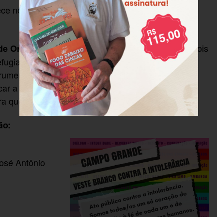
ece no período de Pentecostes que é um momento
, são destacados dois
e Oração pela Unidade Cristã
fugiados. “… as igrejas assumiram que, tanto no
strumentalizada pelo colonialismo que subjugou as
icar a escravidão. É uma história que não pode ser
ra que seja superada.”
ão:
José Antônio
o