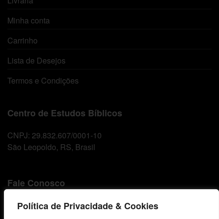
Livraria
Minha conta
Carrinho
Lista de Desejos
Termos e Condições
Centro de Estudos Bíblicos
CNPJ: 29.832.607/0001-10
São Leopoldo, RS, Brasil
Fale Conosco
Política de Privacidade & Cookies
E-mails
vendas@cebi.org.br