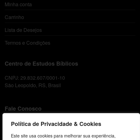
Minha conta
Carrinho
Lista de Desejos
Termos e Condições
Centro de Estudos Bíblicos
CNPJ: 29.832.607/0001-10
São Leopoldo, RS, Brasil
Fale Conosco
E-mails
Política de Privacidade & Cookies
vendas@cebi.org.br
Este site usa cookies para melhorar sua experiência,
comunicacao@cebi.org.br