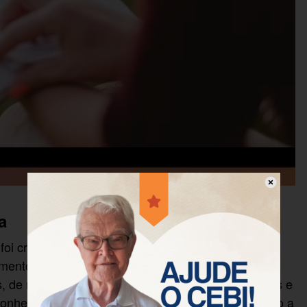
a
oi criado a partir da percepção da necessidade de
ento das Escrituras que estivesse intimamente
s, de modo que pudessem interpretar textos bíblicos e
 conhecimentos bíblicos e metodológicos entendendo a