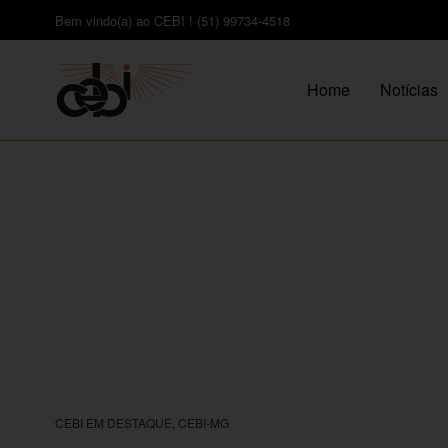
Bem vindo(a) ao CEBI ! (51) 99734-4518
Home
Notícias
CEBI EM DESTAQUE
,
CEBI-MG