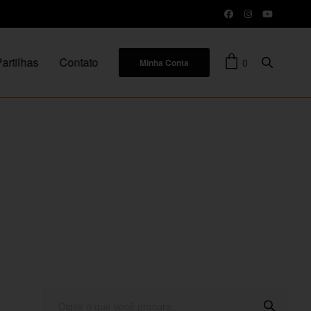
artilhas
Contato
0
Minha Conta