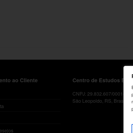
nto ao Cliente
Centro de Estudos Bíbl
CNPJ: 29.832.607/0001-10
São Leopoldo, RS, Brasil
ta
esejos