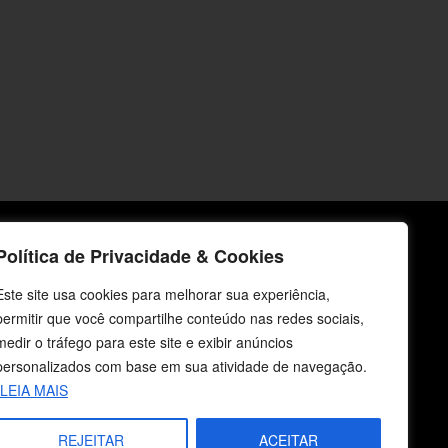
Política de Privacidade & Cookies
icos
Fale Conosco
Este site usa cookies para melhorar sua experiência,
E-mails
permitir que você compartilhe conteúdo nas redes sociais,
vendas@cebi.org.br
medir o tráfego para este site e exibir anúncios
comunicacao@cebi.org.br
personalizados com base em sua atividade de navegação.
LEIA MAIS
WhatsApp / Vendas
+55 (51) 99734-4518
REJEITAR
ACEITAR