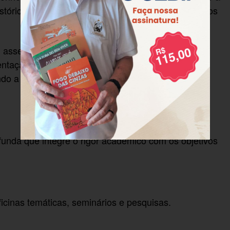
istórica do Povo de Deus, e considerando os diversos
, assessores e assessoras de cursos bíblicos a
tação, segurança e autonomia, atualizando seus
indo a proposta de
feita
Leitura Popular da Bíblia
funda que integre o rigor acadêmico com os objetivos
oficinas temáticas, seminários e pesquisas.